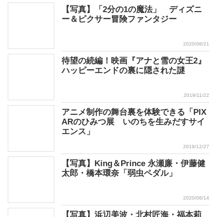
【写真】「2分の1の魔法」 ディズニ
ー＆ピクサー冒険ファンタジー
2020/08/21
待望の続編！映画『アナと雪の女王2』
ハッピーエンドの裏に隠された謎
2019/11/22
アニメ制作の舞台裏を体験できる「PIX
ARのひみつ展 いのちを生みだすサイ
エンス」
2019/12/27
【写真】King＆Prince 永瀬廉・伊藤健
太郎・橋本環奈「弱虫ペダル」
2020/08/14
【写真】浜辺美波・北村匠海・福本莉