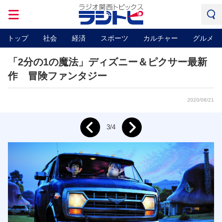
トップ
社会
経済
スポーツ
カルチャー
グルメ
「2分の1の魔法」ディズニー＆ピクサー最新
作 冒険ファンタジー
2020/08/21
Next
3/4
Prev