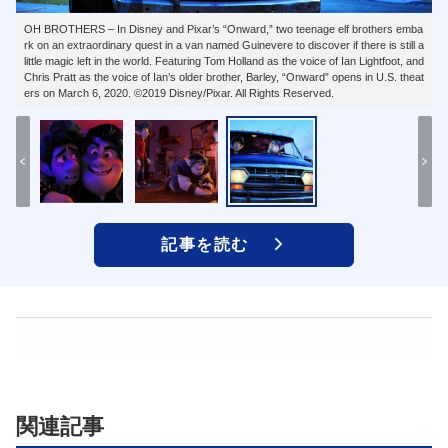
OH BROTHERS – In Disney and Pixar’s “Onward,” two teenage elf brothers emba
rk on an extraordinary quest in a van named Guinevere to discover if there is still a
little magic left in the world. Featuring Tom Holland as the voice of Ian Lightfoot, and
Chris Pratt as the voice of Ian’s older brother, Barley, “Onward” opens in U.S. theat
ers on March 6, 2020. ©2019 Disney/Pixar. All Rights Reserved.
記事を読む
関連記事