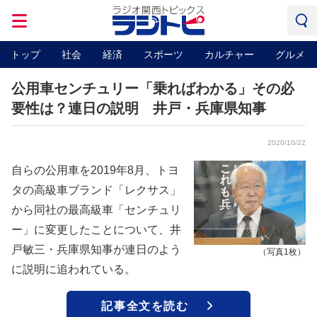
トップ
社会
経済
スポーツ
カルチャー
グルメ
公用車センチュリー「乗ればわかる」その必
要性は？連日の説明 井戸・兵庫県知事
2020/10/22
自らの公用車を2019年8月、トヨ
タの高級車ブランド「レクサス」
から同社の最高級車「センチュリ
ー」に変更したことについて、井
戸敏三・兵庫県知事が連日のよう
（写真1枚）
に説明に追われている。
記事全文を読む