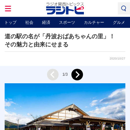
トップ
社会
経済
スポーツ
カルチャー
グルメ
道の駅の名が「丹波おばあちゃんの里」！
その魅力と由来にせまる
2020/10/27
Next
1/3
Prev