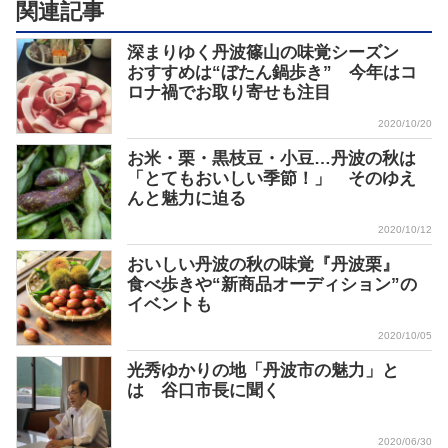
関連記事
深まりゆく丹波篠山の味覚シーズン
おすすめは“ぼたん鍋歩き” 今年はコ
ロナ禍でお取り寄せも注目
2020/10/20
お米・栗・黒枝豆・小豆…丹波の秋は
「とてもおいしい季節！」 そのゆえ
んと魅力に迫る
2020/10/12
おいしい丹波の秋の味覚『丹波栗』
食べ歩きや“新商品オーディション”の
イベントも
2020/10/05
光秀ゆかりの地「丹波市の魅力」と
は 谷口市長に聞く
2020/06/30