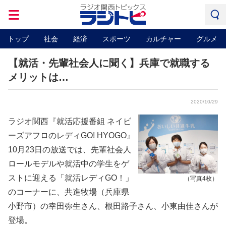
トップ
社会
経済
スポーツ
カルチャー
グルメ
【就活・先輩社会人に聞く】兵庫で就職する
メリットは…
2020/10/29
ラジオ関西『就活応援番組 ネイビ
ーズアフロのレディGO! HYOGO』
10月23日の放送では、先輩社会人
ロールモデルや就活中の学生をゲ
ストに迎える「就活レディGO！」
（写真4枚）
のコーナーに、共進牧場（兵庫県
小野市）の幸田弥生さん、根田路子さん、小東由佳さんが
登場。