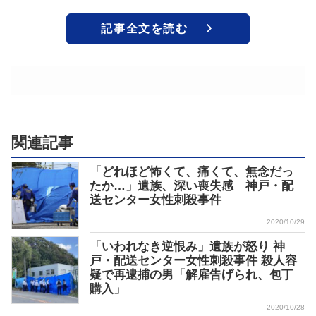
記事全文を読む
関連記事
「どれほど怖くて、痛くて、無念だっ
たか…」遺族、深い喪失感 神戸・配
送センター女性刺殺事件
2020/10/29
「いわれなき逆恨み」遺族が怒り 神
戸・配送センター女性刺殺事件 殺人容
疑で再逮捕の男「解雇告げられ、包丁
購入」
2020/10/28