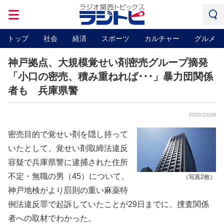
トップ
社会
経済
スポーツ
カルチャー
グルメ
神戸拠点、大規模覚せい剤密売グループ摘発
「小口の密売、積み重ねれば･･･」暴力団関係
者も 兵庫県警
2020/10/29
密売目的で覚せい剤を隠し持って
いたとして、覚せい剤取締法違反
容疑で兵庫県警に逮捕された住所
不定・無職の男（45）について、
（写真2枚）
神戸地検がより罰則の重い麻薬特
例法違反罪で起訴していたことが29日までに、捜査関係
者への取材でわかった。