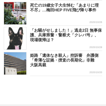
死亡の19歳女子大生悼む「あまりに理
不尽」…梅田HEP FIVE飛び降り事件
2020/10/26
「お騒がせしました！」逃走2日 無事保
護、兵庫県警・警察犬「クレバ号」、
現場復帰は？
2020/10/28
姫路「遺体なき殺人」控訴審 弁護側
「希薄な証拠・捜査の長期化」非難
大阪高裁
2020/10/20