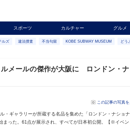
スポーツ
カルチャー
グルメ
テルズ
違法捜査
不当勾留
KOBE SUBWAY MUSEUM
どう
ェルメールの傑作が大阪に ロンドン・ナ
この記事の写真を
ル・ギャラリーが所蔵する名品を集めた「ロンドン・ナショナ
に始まった。61点が展示され、すべてが日本初公開。【※イベン