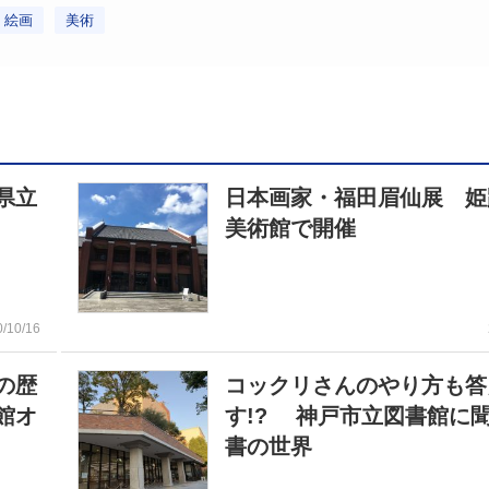
絵画
美術
県立
日本画家・福田眉仙展 姫
美術館で開催
0/10/16
の歴
コックリさんのやり方も答
館オ
す!? 神戸市立図書館に
書の世界