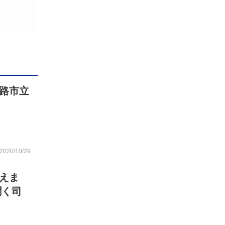
路市立
2020/10/29
えま
聞く司