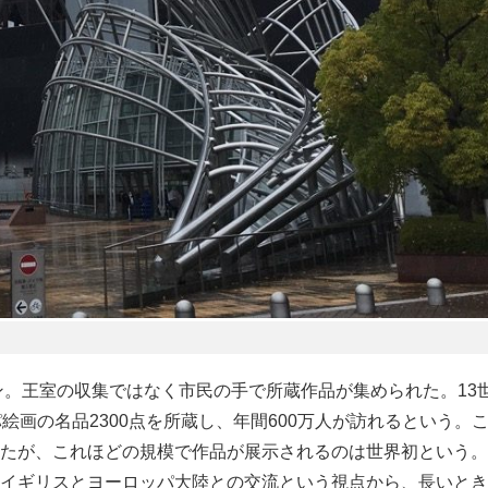
ン。王室の収集ではなく市民の手で所蔵作品が集められた。13
絵画の名品2300点を所蔵し、年間600万人が訪れるという。
たが、これほどの規模で作品が展示されるのは世界初という。
イギリスとヨーロッパ大陸との交流という視点から、長いとき