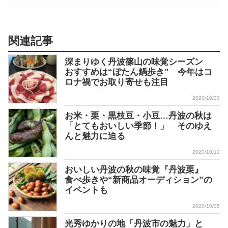
関連記事
深まりゆく丹波篠山の味覚シーズン
おすすめは“ぼたん鍋歩き” 今年はコ
ロナ禍でお取り寄せも注目
2020/10/20
お米・栗・黒枝豆・小豆…丹波の秋は
「とてもおいしい季節！」 そのゆえ
んと魅力に迫る
2020/10/12
おいしい丹波の秋の味覚『丹波栗』
食べ歩きや“新商品オーディション”の
イベントも
2020/10/05
光秀ゆかりの地「丹波市の魅力」と