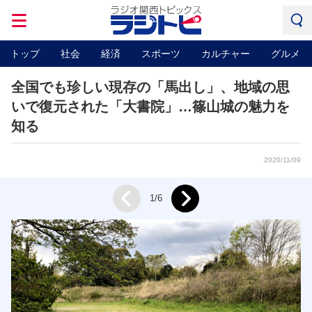
トップ
社会
経済
スポーツ
カルチャー
グルメ
全国でも珍しい現存の「馬出し」、地域の思
いで復元された「大書院」…篠山城の魅力を
知る
2020/11/09
Next
1/6
Prev