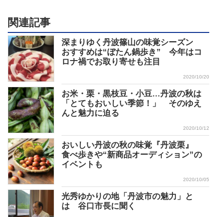
関連記事
深まりゆく丹波篠山の味覚シーズン
おすすめは“ぼたん鍋歩き” 今年はコ
ロナ禍でお取り寄せも注目
2020/10/20
お米・栗・黒枝豆・小豆…丹波の秋は
「とてもおいしい季節！」 そのゆえ
んと魅力に迫る
2020/10/12
おいしい丹波の秋の味覚『丹波栗』
食べ歩きや“新商品オーディション”の
イベントも
2020/10/05
光秀ゆかりの地「丹波市の魅力」と
は 谷口市長に聞く