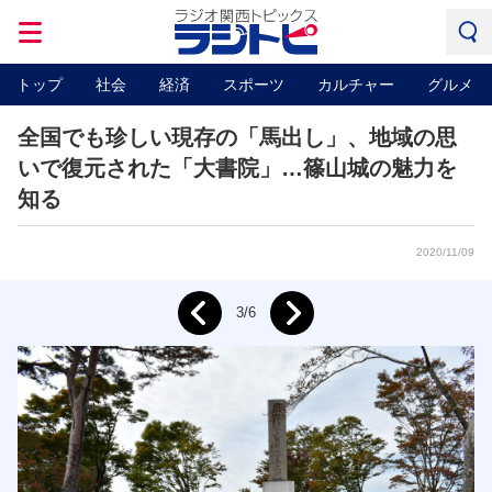
トップ
社会
経済
スポーツ
カルチャー
グルメ
全国でも珍しい現存の「馬出し」、地域の思
いで復元された「大書院」…篠山城の魅力を
知る
2020/11/09
Next
3/6
Prev