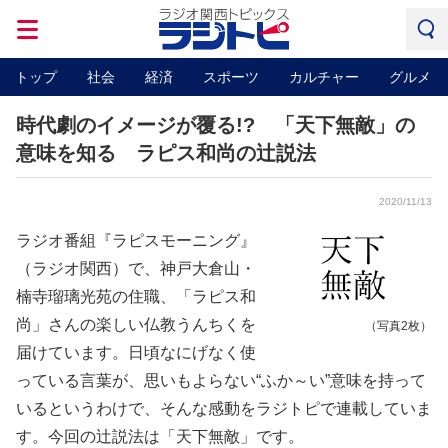
トップ
社会
経済
スポーツ
カルチャー
グルメ
時代劇のイメージが覆る!? 「天下無敵」の
意味を知る ラピス和尚の辻説法
2020/11/13
ラジオ番組『ラピスモーニング』
（ラジオ関西）で、神戸大倉山・
楠寺瑠璃光苑の住職、「ラピス和
尚」さんの楽しい仏教うんちくを
（写真2枚）
届けています。日頃なにげなく使
っている言葉が、思いもよらない“ふか～い”意味を持って
いるというわけで、そんな感動をラジトピで連載していま
す。今回の辻説法は「天下無敵」です。