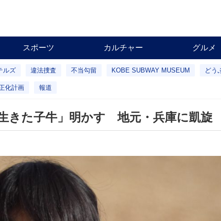
スポーツ
カルチャー
グルメ
テルズ
違法捜査
不当勾留
KOBE SUBWAY MUSEUM
どう
正化計画
報道
生きた子牛」明かす 地元・兵庫に凱旋