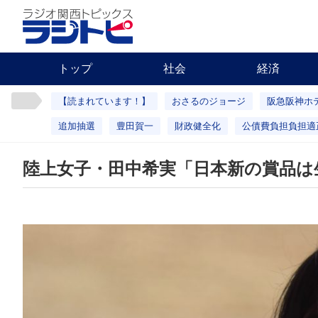
トップ
社会
経済
【読まれています！】
おさるのジョージ
阪急阪神ホ
追加抽選
豊田賀一
財政健全化
公債費負担負担適
陸上女子・田中希実「日本新の賞品は