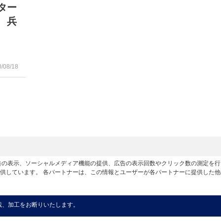
ター
 兵
0/08/18
広告の表示、ソーシャルメディア機能の提供、広告の表示回数やクリック数の測定を
供しています。 各パートナーは、この情報とユーザーが各パートナーに提供した
載、加工をお断りいたします。