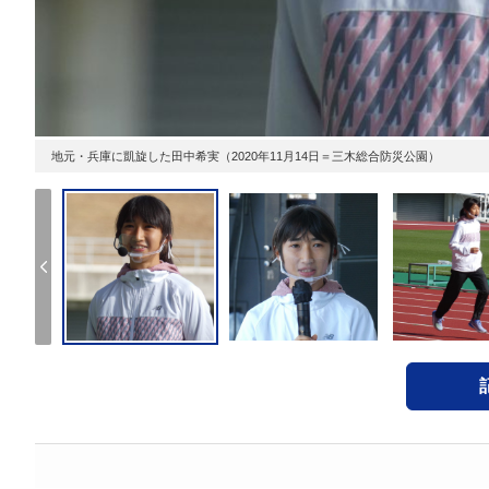
地元・兵庫に凱旋した田中希実（2020年11月14日＝三木総合防災公園）