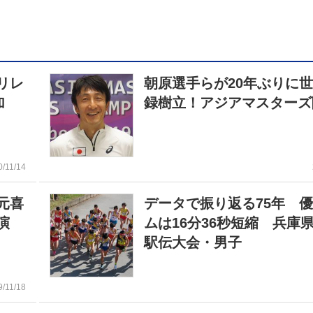
リレ
朝原選手らが20年ぶりに
参加
録樹立！アジアマスターズ
0/11/14
元喜
データで振り返る75年 
演
ムは16分36秒短縮 兵庫
駅伝大会・男子
9/11/18