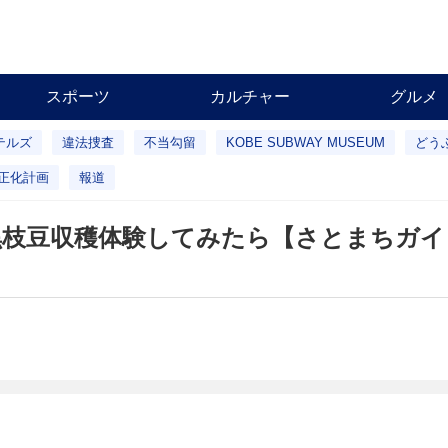
スポーツ
カルチャー
グルメ
テルズ
違法捜査
不当勾留
KOBE SUBWAY MUSEUM
どう
正化計画
報道
黒枝豆収穫体験してみたら【さとまちガイ