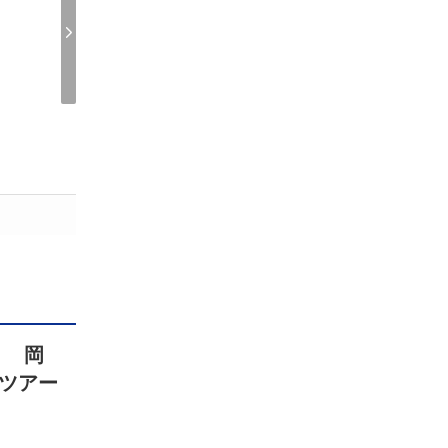
！ 岡
ツアー