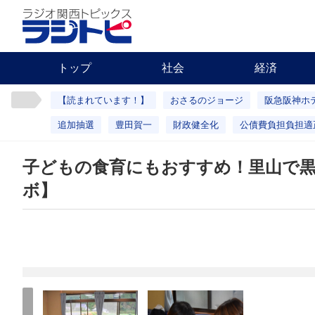
トップ
社会
経済
【読まれています！】
おさるのジョージ
阪急阪神ホ
追加抽選
豊田賀一
財政健全化
公債費負担負担適
子どもの食育にもおすすめ！里山で
ボ】