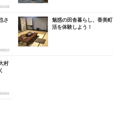
0/11/09
也さ
魅惑の田舎暮らし、香美町
活を体験しよう！
0/09/22
大村
く
0/04/01