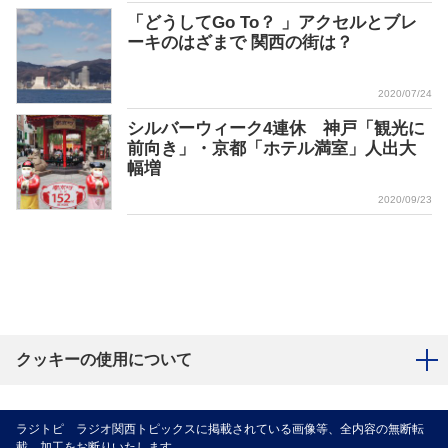
「どうしてGo To？ 」アクセルとブレ
ーキのはざまで 関西の街は？
2020/07/24
シルバーウィーク4連休 神戸「観光に
前向き」・京都「ホテル満室」人出大
幅増
2020/09/23
クッキーの使用について
ラジトピ ラジオ関西トピックスに掲載されている画像等、全内容の無断転
載、加工をお断りいたします。