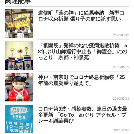
関連記事
道修町「薬の神」に絵馬奉納 新型コ
ロナ収束祈願 張り子の虎に託す思い
2020/05/10
「祇園祭」発祥の地で疫病退散祈祷 5
8年ぶり山鉾巡行中止も「御霊会」にの
っとり 京都・神泉苑
2020/05/30
神戸・南京町でコロナ終息祈願祭「25
年前の震災乗り越えて」
2020/05/28
コロナ第3波・感染者数、連日の過去最
多更新 「Go To」めぐり アクセル・ブ
レーキ議論再び
2020/11/16