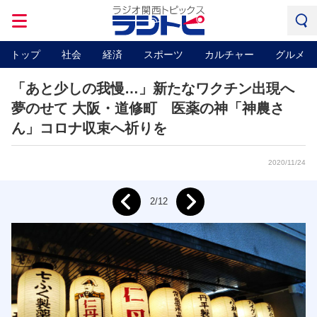
トップ
社会
経済
スポーツ
カルチャー
グルメ
「あと少しの我慢…」新たなワクチン出現へ
夢のせて 大阪・道修町 医薬の神「神農さ
ん」コロナ収束へ祈りを
2020/11/24
Next
2/12
Prev