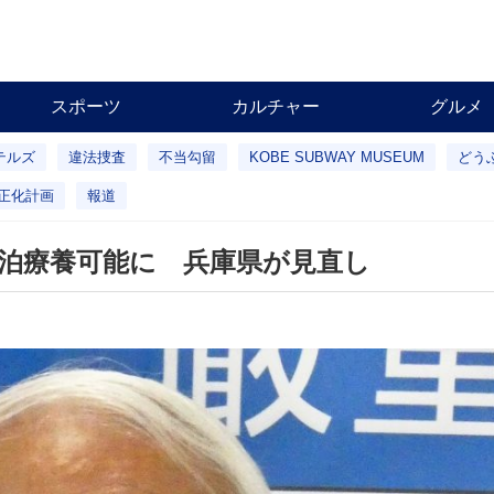
スポーツ
カルチャー
グルメ
テルズ
違法捜査
不当勾留
KOBE SUBWAY MUSEUM
どう
正化計画
報道
宿泊療養可能に 兵庫県が見直し