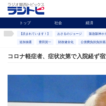
トップ
社会
経済
【読まれています！】
おさるのジョージ
阪急阪神ホ
追加抽選
豊田賀一
財政健全化
公債費負担負担適
コロナ軽症者、症状次第で入院経ず