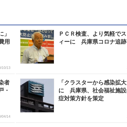
に」
ＰＣＲ検査、より気軽でス
費用
ィーに 兵庫県コロナ追跡
0/10/13
染者
「クラスターから感染拡大
戸・
に 兵庫県、社会福祉施設
症対策方針を策定
0/04/14