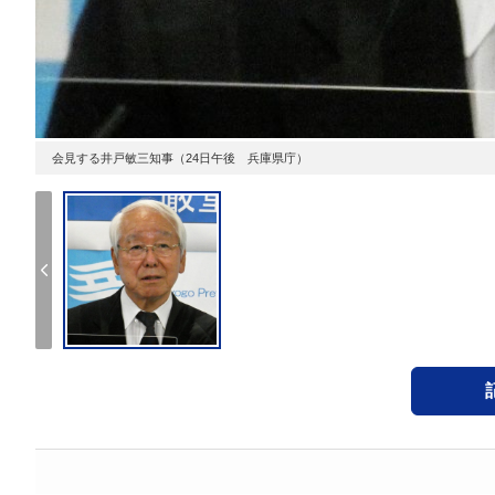
会見する井戸敏三知事（24日午後 兵庫県庁）