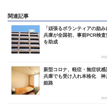
関連記事
「頑張るボランティアの励み
兵庫が全国初、事前PCR検査
を助成
202
新型コロナ、軽症・無症状感
兵庫でも受け入れ本格化 神
姫路
202