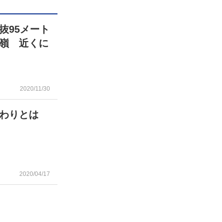
抜95メート
嶺 近くに
2020/11/30
わりとは
2020/04/17