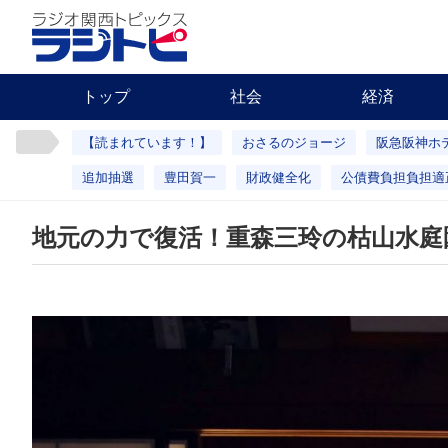
トップ
社会
経済
【読まれています！】
おさるのジョージ
阪急阪神ホ
追加抽選
豊田賀一
財政健全化
公債費負担負担適
地元の力で復活！重森三玲の枯山水庭