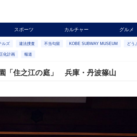
スポーツ
カルチャー
グルメ
テルズ
違法捜査
不当勾留
KOBE SUBWAY MUSEUM
どう
正化計画
報道
園「住之江の庭」 兵庫・丹波篠山