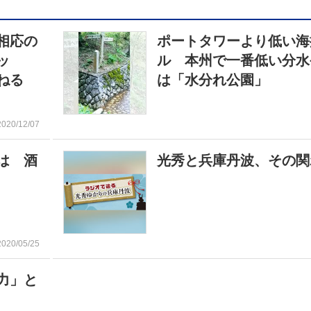
相応の
ポートタワーより低い海
ッ
ル 本州で一番低い分水
ねる
は「水分れ公園」
2020/12/07
は 酒
光秀と兵庫丹波、その関
2020/05/25
力」と