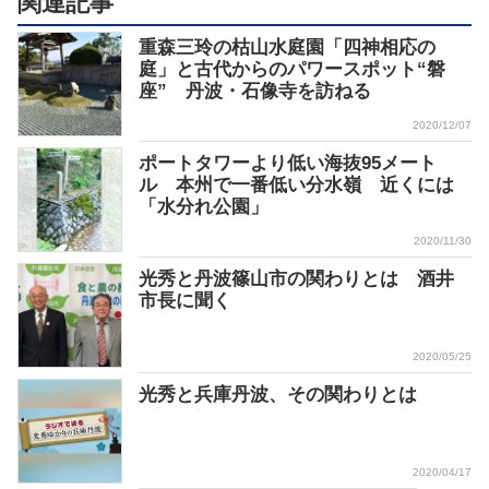
関連記事
重森三玲の枯山水庭園「四神相応の
庭」と古代からのパワースポット“磐
座” 丹波・石像寺を訪ねる
2020/12/07
ポートタワーより低い海抜95メート
ル 本州で一番低い分水嶺 近くには
「水分れ公園」
2020/11/30
光秀と丹波篠山市の関わりとは 酒井
市長に聞く
2020/05/25
光秀と兵庫丹波、その関わりとは
2020/04/17