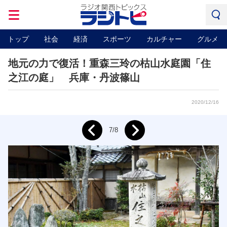
トップ
社会
経済
スポーツ
カルチャー
グルメ
地元の力で復活！重森三玲の枯山水庭園「住
之江の庭」 兵庫・丹波篠山
2020/12/16
Next
7/8
Prev