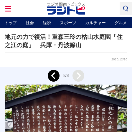
トップ
社会
経済
スポーツ
カルチャー
グルメ
地元の力で復活！重森三玲の枯山水庭園「住
之江の庭」 兵庫・丹波篠山
2020/12/16
Next
8/8
Prev