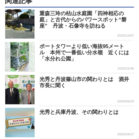
関連記事
重森三玲の枯山水庭園「四神相応の
庭」と古代からのパワースポット“磐
座” 丹波・石像寺を訪ねる
2020/12/07
ポートタワーより低い海抜95メート
ル 本州で一番低い分水嶺 近くには
「水分れ公園」
2020/11/30
光秀と丹波篠山市の関わりとは 酒井
市長に聞く
2020/05/25
光秀と兵庫丹波、その関わりとは
2020/04/17