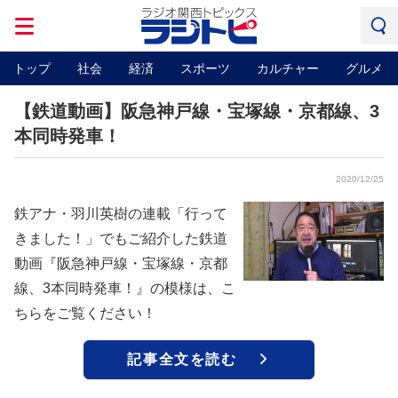
トップ
社会
経済
スポーツ
カルチャー
グルメ
【鉄道動画】阪急神戸線・宝塚線・京都線、3
本同時発車！
2020/12/25
鉄アナ・羽川英樹の連載「行って
きました！」でもご紹介した鉄道
動画『阪急神戸線・宝塚線・京都
線、3本同時発車！』の模様は、こ
ちらをご覧ください！
記事全文を読む