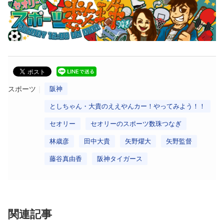
スポーツ
阪神
としちゃん・大貴のええやんカー！やってみよう！！
セオリー
セオリーのスポーツ数珠つなぎ
林歳彦
田中大貴
矢野燿大
矢野監督
藤谷真由香
阪神タイガース
関連記事