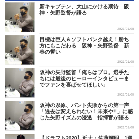
新キャプテン、大山にかける期待 阪
神・矢野監督が語る
2021/01/08
目標は巨人＆ソフトバンク越え！勝ち
方にもこだわる 阪神・矢野監督 新
春の誓い
2021/01/08
阪神の矢野監督「俺らはプロ。選手た
ちには最後のヒーローインタビューま
でファンを喜ばせてほしい」
2021/01/08
阪神の糸原、バント失敗からの第一声
「過去は変えられない！未来や!!」に感
じた矢野イズムの浸透 指揮官が語る
2021/01/08
【ドラフト2020】近大・佐藤輝明 1巡