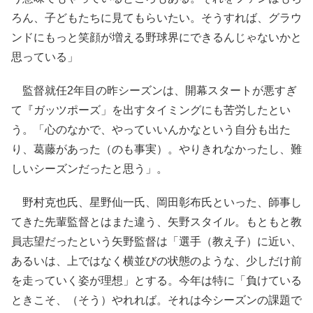
ろん、子どもたちに見てもらいたい。そうすれば、グラウ
ンドにもっと笑顔が増える野球界にできるんじゃないかと
思っている」
監督就任2年目の昨シーズンは、開幕スタートが悪すぎ
て『ガッツポーズ」を出すタイミングにも苦労したとい
う。「心のなかで、やっていいんかなという自分も出た
り、葛藤があった（のも事実）。やりきれなかったし、難
しいシーズンだったと思う」。
野村克也氏、星野仙一氏、岡田彰布氏といった、師事し
てきた先輩監督とはまた違う、矢野スタイル。もともと教
員志望だったという矢野監督は「選手（教え子）に近い、
あるいは、上ではなく横並びの状態のような、少しだけ前
を走っていく姿が理想」とする。今年は特に「負けている
ときこそ、（そう）やれれば。それは今シーズンの課題で