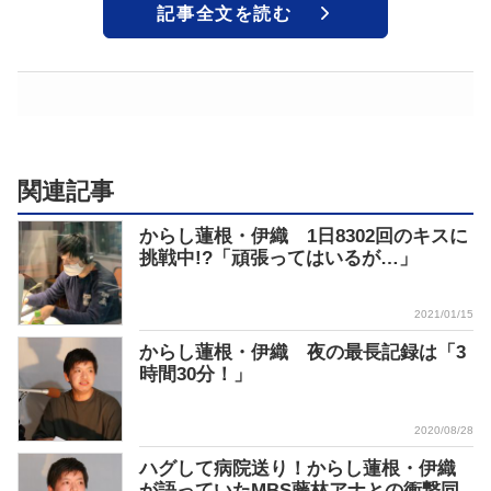
記事全文を読む
関連記事
からし蓮根・伊織 1日8302回のキスに
挑戦中!?「頑張ってはいるが…」
2021/01/15
からし蓮根・伊織 夜の最長記録は「3
時間30分！」
2020/08/28
ハグして病院送り！からし蓮根・伊織
が語っていたMBS藤林アナとの衝撃同