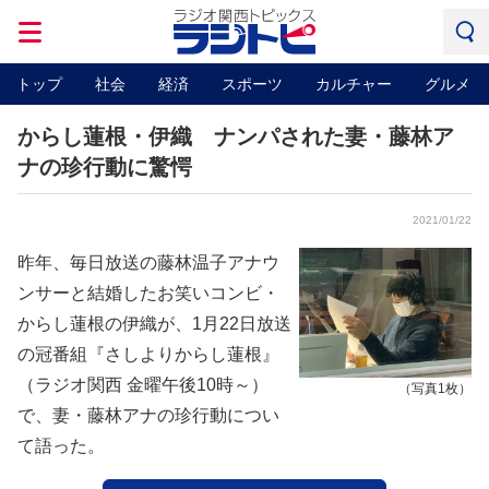
トップ
社会
経済
スポーツ
カルチャー
グルメ
からし蓮根・伊織 ナンパされた妻・藤林ア
ナの珍行動に驚愕
2021/01/22
昨年、毎日放送の藤林温子アナウ
ンサーと結婚したお笑いコンビ・
からし蓮根の伊織が、1月22日放送
の冠番組『さしよりからし蓮根』
（ラジオ関西 金曜午後10時～）
（写真1枚）
で、妻・藤林アナの珍行動につい
て語った。