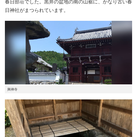
春日部荘でした。黒井の盆地の南の山裾に、かなり古い春
日神社がまつられています。
興禅寺