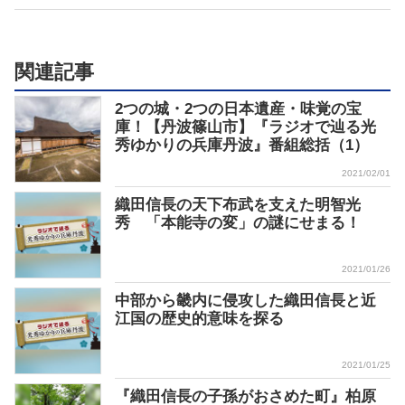
関連記事
2つの城・2つの日本遺産・味覚の宝
庫！【丹波篠山市】『ラジオで辿る光
秀ゆかりの兵庫丹波』番組総括（1）
2021/02/01
織田信長の天下布武を支えた明智光
秀 「本能寺の変」の謎にせまる！
2021/01/26
中部から畿内に侵攻した織田信長と近
江国の歴史的意味を探る
2021/01/25
『織田信長の子孫がおさめた町』柏原