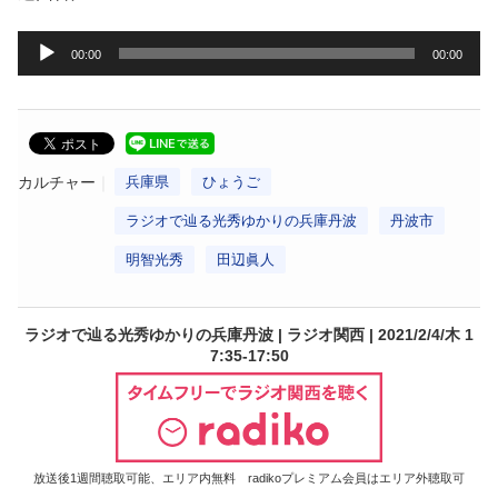
音
00:00
00:00
声
プ
レ
ー
カルチャー
兵庫県
ひょうご
ヤ
ラジオで辿る光秀ゆかりの兵庫丹波
丹波市
ー
明智光秀
田辺眞人
ラジオで辿る光秀ゆかりの兵庫丹波 | ラジオ関西 | 2021/2/4/木 1
7:35-17:50
放送後1週間聴取可能、エリア内無料 radikoプレミアム会員はエリア外聴取可