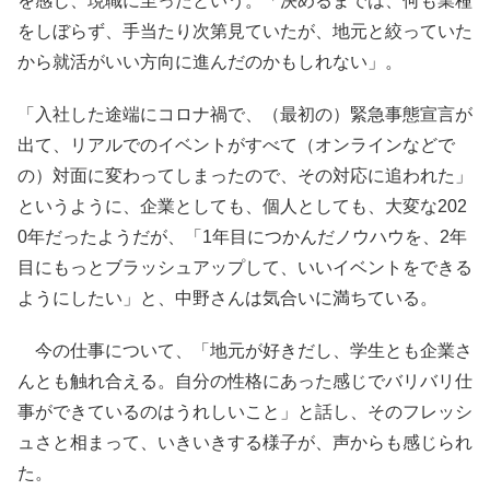
を感じ、現職に至ったという。「決めるまでは、何も業種
をしぼらず、手当たり次第見ていたが、地元と絞っていた
から就活がいい方向に進んだのかもしれない」。
「入社した途端にコロナ禍で、（最初の）緊急事態宣言が
出て、リアルでのイベントがすべて（オンラインなどで
の）対面に変わってしまったので、その対応に追われた」
というように、企業としても、個人としても、大変な202
0年だったようだが、「1年目につかんだノウハウを、2年
目にもっとブラッシュアップして、いいイベントをできる
ようにしたい」と、中野さんは気合いに満ちている。
今の仕事について、「地元が好きだし、学生とも企業さ
んとも触れ合える。自分の性格にあった感じでバリバリ仕
事ができているのはうれしいこと」と話し、そのフレッシ
ュさと相まって、いきいきする様子が、声からも感じられ
た。