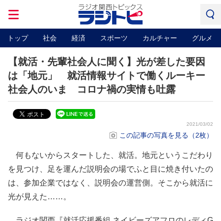
トップ
社会
経済
スポーツ
カルチャー
グルメ
【就活・先輩社会人に聞く】光が差した要因
は「地元」 就活情報サイトで働くルーキー
社会人のいま コロナ禍の実情も吐露
2021/03/02
この記事の写真を見る（2枚）
何もないからスタートした、就活。地元というこだわり
を見つけ、足を運んだ説明会の場でふと目に焼き付いたの
は、参加企業ではなく、説明会の運営側。そこから就活に
光が見えた……。
ラジオ関西『就活応援番組 ネイビーズアフロのレディG