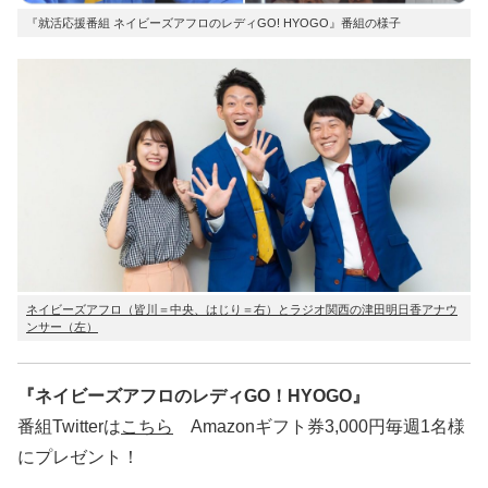
『就活応援番組 ネイビーズアフロのレディGO! HYOGO』番組の様子
ネイビーズアフロ（皆川＝中央、はじり＝右）とラジオ関西の津田明日香アナウ
ンサー（左）
『ネイビーズアフロのレディGO！HYOGO』
番組Twitterは
こちら
Amazonギフト券3,000円毎週1名様
にプレゼント！