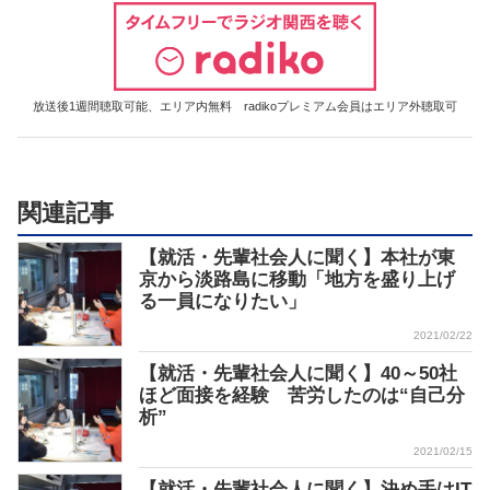
放送後1週間聴取可能、エリア内無料 radikoプレミアム会員はエリア外聴取可
関連記事
【就活・先輩社会人に聞く】本社が東
京から淡路島に移動「地方を盛り上げ
る一員になりたい」
2021/02/22
【就活・先輩社会人に聞く】40～50社
ほど面接を経験 苦労したのは“自己分
析”
2021/02/15
【就活・先輩社会人に聞く】決め手はIT