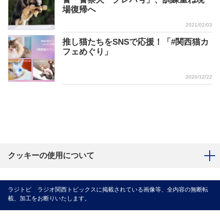
場復帰へ
2021/02/03
推し猫たちをSNSで応援！「#関西猫カ
フェめぐり」
2020/12/22
クッキーの使用について
ラジトピ ラジオ関西トピックスに掲載されている画像等、全内容の無断転
載、加工をお断りいたします。