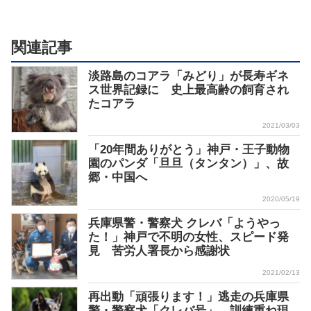
関連記事
淡路島のコアラ「みどり」が長寿ギネ
ス世界記録に 史上最高齢の飼育され
たコアラ
2021/03/03
「20年間ありがとう」神戸・王子動物
園のパンダ「旦旦（タンタン）」、故
郷・中国へ
2020/05/19
兵庫県警・警察犬 クレバ「ようやっ
た！」神戸で不明の女性、スピード発
見 苦労人署長から感謝状
2021/02/13
再出動「頑張ります！」逃走の兵庫県
警・警察犬「クレバ号」、訓練重ね現