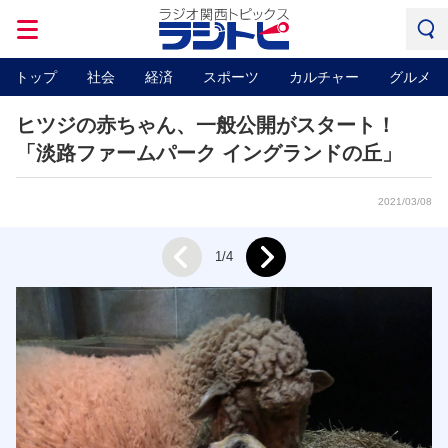
トップ
社会
経済
スポーツ
カルチャー
グルメ
ヒツジの赤ちゃん、一般公開がスタート！
「淡路ファームパーク イングランドの丘」
2021/03/08
Next
1/4
Prev