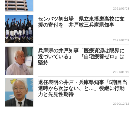
2021/03/03
センバツ初出場 県立東播磨高校に支
援の寄付を 井戸敏三兵庫県知事
2021/02/09
兵庫県の井戸知事「医療資源は限界に
近づいている」 『自宅療養ゼロ』は
堅持
2021/01/19
退任表明の井戸・兵庫県知事「5期目当
選時から次はない、と…」後継に行動
力と先見性期待
2020/12/12