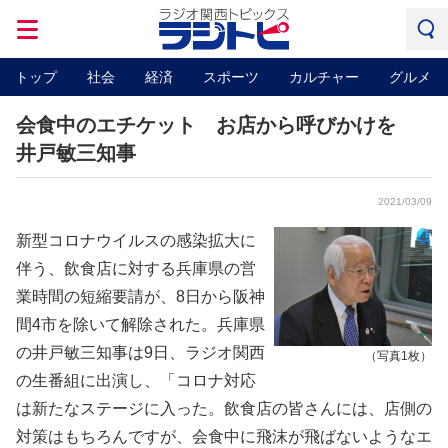
トップ
社会
経済
スポーツ
カルチャー
グルメ
会食中のエチケット お店から呼びかけを
井戸敏三知事
2021/03/09
新型コロナウイルスの感染拡大に
伴う、飲食店に対する兵庫県の営
業時間の短縮要請が、8日から阪神
間4市を除いて解除された。兵庫県
の井戸敏三知事は9日、ラジオ関西
（写真1枚）
の生番組に出演し、「コロナ対応
は新たなステージに入った。飲食店の皆さんには、店側の
対策はもちろんですが、会食中に飛沫が飛ばないようなエ