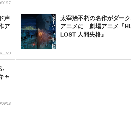
0/01/17
ド声
太宰治不朽の名作がダーク
作ア
アニメに 劇場アニメ『HU
LOST 人間失格』
9/11/20
ふ
キャ
0/09/18