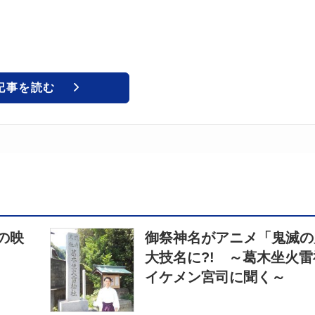
記事を読む
の映
御祭神名がアニメ「鬼滅の
大技名に?! ～葛木坐火
イケメン宮司に聞く～