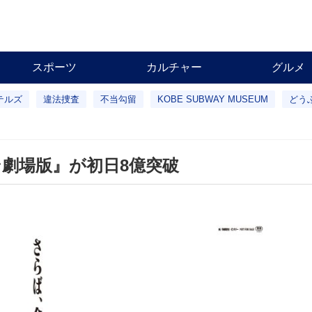
スポーツ
カルチャー
グルメ
テルズ
違法捜査
不当勾留
KOBE SUBWAY MUSEUM
どう
劇場版』が初日8億突破