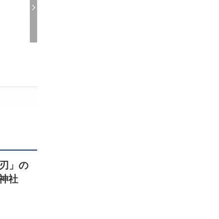
刃」の
雷神社