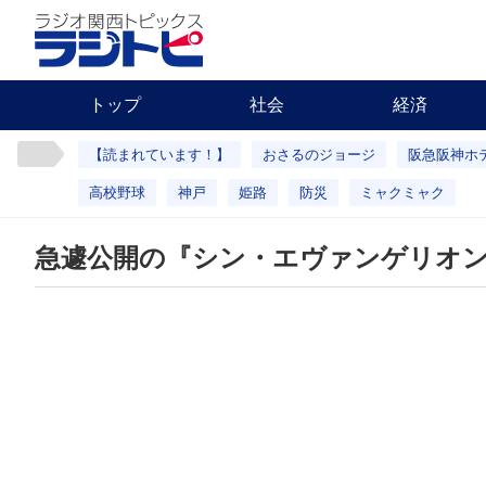
トップ
社会
経済
【読まれています！】
おさるのジョージ
阪急阪神ホ
高校野球
神戸
姫路
防災
ミャクミャク
急遽公開の『シン・エヴァンゲリオン