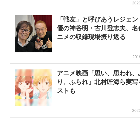
202
「戦友」と呼びあうレジェン
優の神谷明・古川登志夫、名
ニメの収録現場振り返る
201
アニメ映画「思い、思われ、
り、ふられ」北村匠海ら実写
ストも
202