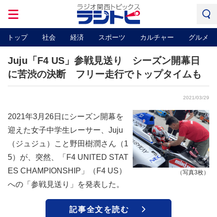
トップ
社会
経済
スポーツ
カルチャー
グルメ
Juju「F4 US」参戦見送り シーズン開幕日
に苦渋の決断 フリー走行でトップタイムも
2021/03/29
2021年3月26日にシーズン開幕を
迎えた女子中学生レーサー、Juju
（ジュジュ）こと野田樹潤さん（1
5）が、突然、「F4 UNITED STAT
ES CHAMPIONSHIP」（F4 US）
（写真3枚）
への「参戦見送り」を発表した。
記事全文を読む