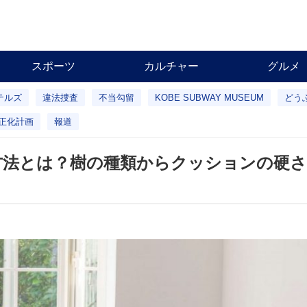
スポーツ
カルチャー
グルメ
テルズ
違法捜査
不当勾留
KOBE SUBWAY MUSEUM
どう
正化計画
報道
方法とは？樹の種類からクッションの硬さ