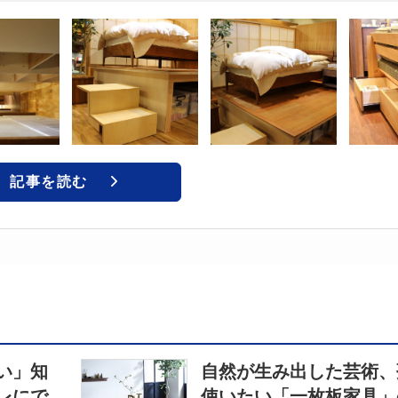
記事を読む
い」知
自然が生み出した芸術、
レにで
使いたい「一枚板家具」