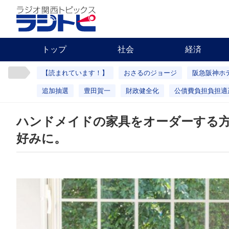
トップ
社会
経済
【読まれています！】
おさるのジョージ
阪急阪神ホ
追加抽選
豊田賀一
財政健全化
公債費負担負担適
ハンドメイドの家具をオーダーする
好みに。