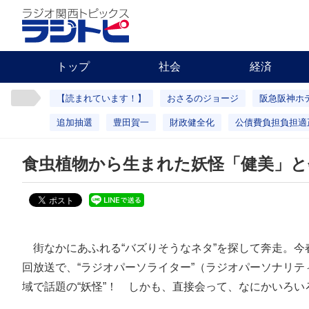
トップ
社会
経済
【読まれています！】
おさるのジョージ
阪急阪神ホ
追加抽選
豊田賀一
財政健全化
公債費負担負担適
食虫植物から生まれた妖怪「健美」
街なかにあふれる“バズりそうなネタ”を探して奔走。今
回放送で、“ラジオパーソライター”（ラジオパーソナリ
域で話題の“妖怪”！ しかも、直接会って、なにかいろい