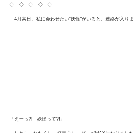
◇ ◇ ◇ ◇ ◇
4月某日、私に会わせたい“妖怪”がいると、連絡が入り
「えーっ?! 妖怪って?!」