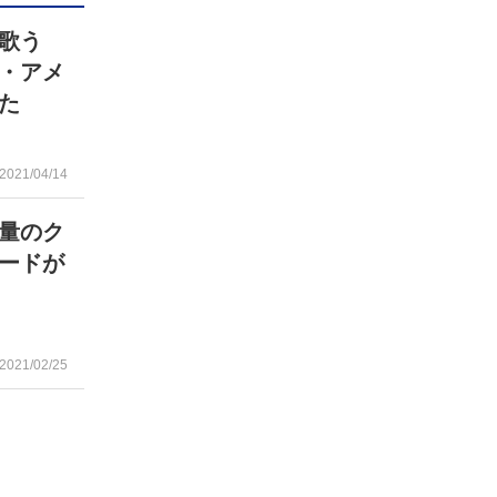
歌う
・アメ
た
2021/04/14
量のク
ードが
2021/02/25