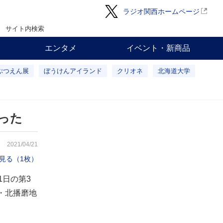
ラジオ関西ホームページ
サイト内検索
エンタメ
イベント・新商品
ぶつえん展
ぼうけんアイランド
クリオネ
北海道大学
った
2021/04/21
見る（1枚）
1日の第3
・北播磨地