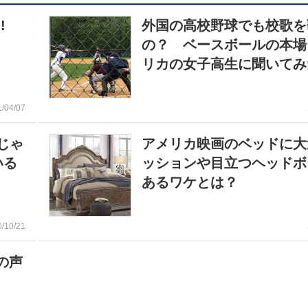
!!
外国の高校野球でも校歌を
の？ ベースボールの本場
リカの女子高生に聞いてみ
1/04/07
じゃ
アメリカ映画のベッドに大
いる
ッションや目立つヘッドボ
あるワケとは？
0/10/21
の声