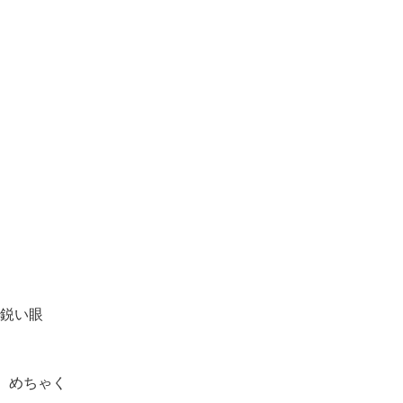
鋭い眼
、めちゃく