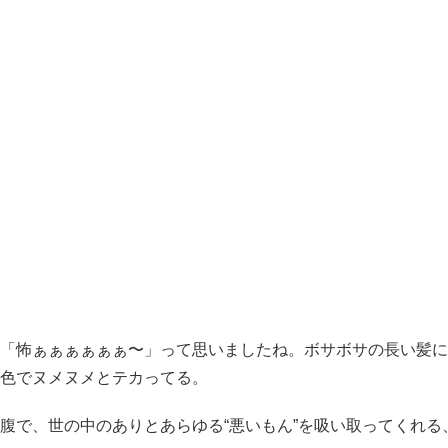
「怖ぁぁぁぁぁぁ〜」って思いましたね。ボサボサの長い髪に
色でヌメヌメとテカってる。
で、世の中のありとあらゆる“悪いもん”を吸い取ってくれる