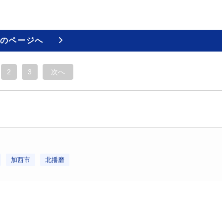
のページへ
2
3
次へ
加西市
北播磨