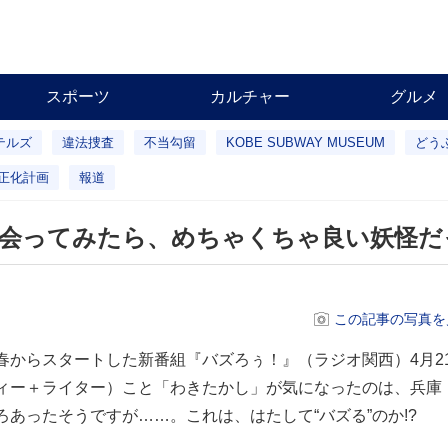
スポーツ
カルチャー
グルメ
テルズ
違法捜査
不当勾留
KOBE SUBWAY MUSEUM
どう
正化計画
報道
と会ってみたら、めちゃくちゃ良い妖怪だ
この記事の写真を
春からスタートした新番組『バズろぅ！』（ラジオ関西）4月2
ティー＋ライター）こと「わきたかし」が気になったのは、兵庫
ろあったそうですが……。これは、はたして“バズる”のか!?