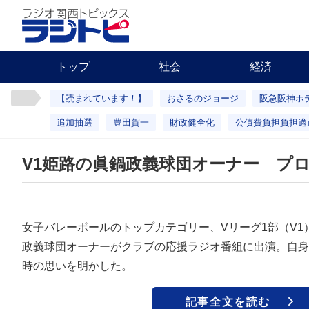
トップ
社会
経済
【読まれています！】
おさるのジョージ
阪急阪神ホ
追加抽選
豊田賀一
財政健全化
公債費負担負担適
V1姫路の眞鍋政義球団オーナー プ
女子バレーボールのトップカテゴリー、Vリーグ1部（V
政義球団オーナーがクラブの応援ラジオ番組に出演。自身
時の思いを明かした。
記事全文を読む