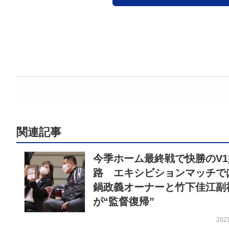
関連記事
今季ホーム最終戦で快勝のV1
路 エキシビションマッチで
鍋政義オーナーと竹下佳江副
が“監督復帰”
202