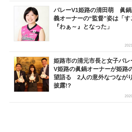
バレーV1姫路の清田萌 眞鍋
義オーナーの“監督”姿は「す
『わぁ～』となった」
202
姫路市の清元市長と女子バレ
V姫路の眞鍋オーナーが姫路
望語る 2人の意外なつなが
披露!?
202