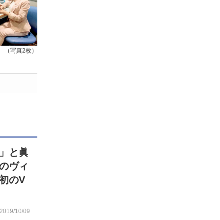
（写真2枚）
」と眞
のヴィ
初のV
2019/10/09