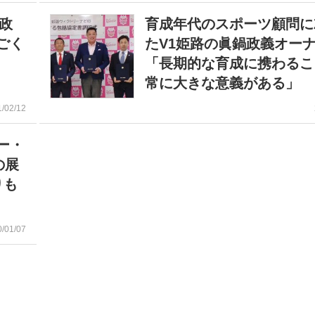
政
育成年代のスポーツ顧問に
ごく
たV1姫路の眞鍋政義オー
「長期的な育成に携わるこ
常に大きな意義がある」
1/02/12
ー・
の展
りも
0/01/07