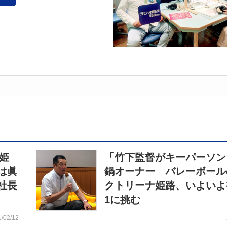
姫
「竹下監督がキーパーソン
は眞
鍋オーナー バレーボール
社長
クトリーナ姫路、いよいよ
1に挑む
1/02/12