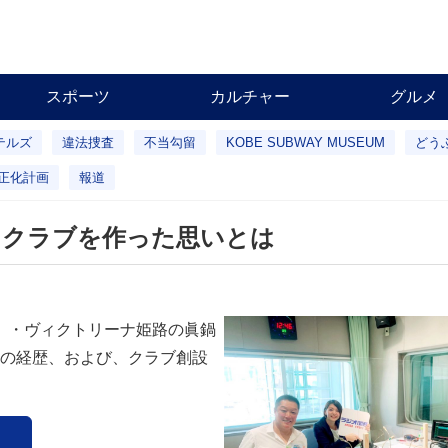
スポーツ
カルチャー
グルメ
テルズ
違法捜査
不当勾留
KOBE SUBWAY MUSEUM
どう
正化計画
報道
ロクラブを作った思いとは
1）・ヴィクトリーナ姫路の眞鍋
の経歴、および、クラブ創設