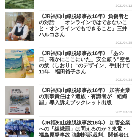
2021/04/12
《JR福知山線脱線事故16年》負傷者と
の対話 「オンラインではできないこ
と・オンラインでもできること」三井
ハルコさん
2021/04/25
《JR福知山線脱線事故16年》「あの
日、確かにここにいた」安全願う”空色
の栞（しおり）”のデザイン、手掛けて
11年 福田裕子さん
2021/04/24
《JR福知山線脱線事故16年》 加害企業
の刑事責任は？遺族・有識者が「組織
罰」導入訴えブックレット出版
2021/04/23
《JR福知山線脱線事故16年》 加害企業
への「組織罰」は問えるのか？東電・
福島原発事故 強制起訴裁判、関係者は