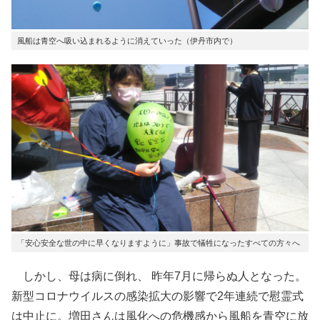
風船は青空へ吸い込まれるように消えていった（伊丹市内で）
「安心安全な世の中に早くなりますように」事故で犠牲になったすべての方々へ
しかし、母は病に倒れ、 昨年7月に帰らぬ人となった。
新型コロナウイルスの感染拡大の影響で2年連続で慰霊式
は中止に。増田さんは風化への危機感から風船を青空に放