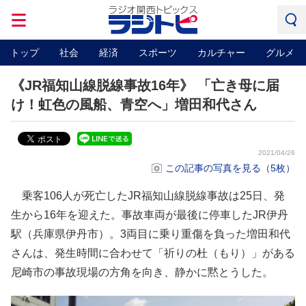
トップ
社会
経済
スポーツ
カルチャー
グルメ
《JR福知山線脱線事故16年》 「亡き母に届
け！虹色の風船、青空へ」増田和代さん
2021/04/26
この記事の写真を見る（5枚）
乗客106人が死亡したJR福知山線脱線事故は25日、発
生から16年を迎えた。事故車両が最後に停車したJR伊丹
駅（兵庫県伊丹市）。3両目に乗り重傷を負った増田和代
さんは、発生時間に合わせて「祈りの杜（もり）」がある
尼崎市の事故現場の方角を向き、静かに黙とうした。