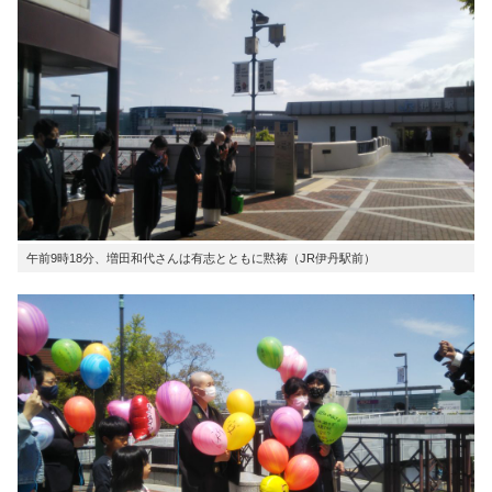
午前9時18分、増田和代さんは有志とともに黙祷（JR伊丹駅前）