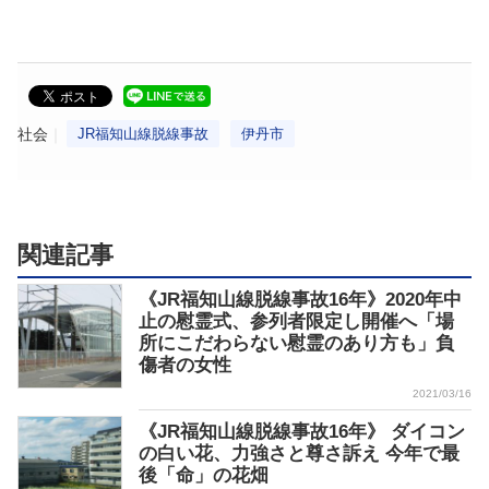
社会
JR福知山線脱線事故
伊丹市
関連記事
《JR福知山線脱線事故16年》2020年中
止の慰霊式、参列者限定し開催へ「場
所にこだわらない慰霊のあり方も」負
傷者の女性
2021/03/16
《JR福知山線脱線事故16年》 ダイコン
の白い花、力強さと尊さ訴え 今年で最
後「命」の花畑