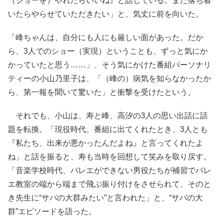
（ショーを）やれたらいいね』と話している。また落ち着
いたらやらせていただきたい」と、気丈に前を向いた。
「峰ちゃんは、自分にも人にも厳しい面があった。だか
ら、3人でのショー（実現）ということも、ずっと気にか
かっていたと思う……」、そう気にかけた番組パーソナリ
ティーの小山乃里子は、「（峰の）病気を知らなかったか
ら、第一報を聞いて驚いた」と衝撃を受けたという。
それでも、小山は、寿と峰、高汐の3人の思い出話に話
題を転換。「現役時代、番組に出てくれたとき、3人とも
『私たち、出来が悪かったんだよね』と言ってくれたよ
ね」と話を振ると、寿も当時を回想して笑みを取り戻す。
「音楽学校時代、バレエができない男役たちが補習でバレ
エ教室の端から端まで飛ぶ振り付けをさせられて、そのと
き先生に“サバの大群みたい”と言われた」と、“サバの大
群”エピソードを語った。