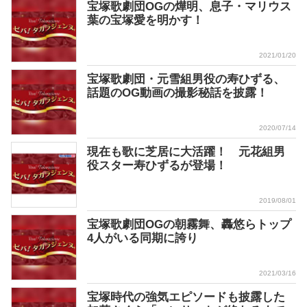
宝塚歌劇団OGの燁明、息子・マリウス
葉の宝塚愛を明かす！
2021/01/20
宝塚歌劇団・元雪組男役の寿ひずる、
話題のOG動画の撮影秘話を披露！
2020/07/14
現在も歌に芝居に大活躍！ 元花組男
役スター寿ひずるが登場！
2019/08/01
宝塚歌劇団OGの朝霧舞、轟悠らトップ
4人がいる同期に誇り
2021/03/16
宝塚時代の強気エピソードも披露した