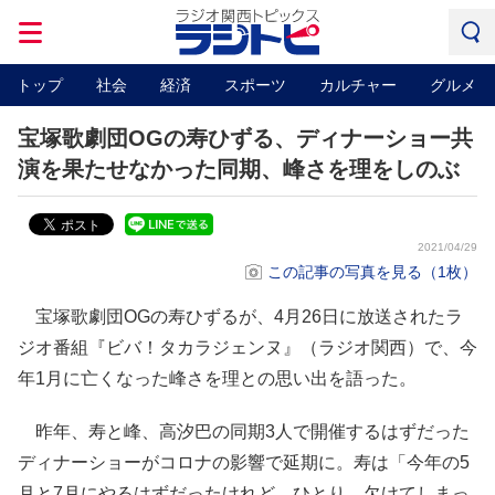
トップ
社会
経済
スポーツ
カルチャー
グルメ
宝塚歌劇団OGの寿ひずる、ディナーショー共
演を果たせなかった同期、峰さを理をしのぶ
2021/04/29
この記事の写真を見る（1枚）
宝塚歌劇団OGの寿ひずるが、4月26日に放送されたラ
ジオ番組『ビバ！タカラジェンヌ』（ラジオ関西）で、今
年1月に亡くなった峰さを理との思い出を語った。
昨年、寿と峰、高汐巴の同期3人で開催するはずだった
ディナーショーがコロナの影響で延期に。寿は「今年の5
月と7月にやるはずだったけれど、ひとり、欠けてしまっ