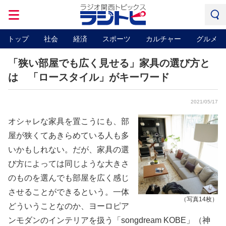
トップ
社会
経済
スポーツ
カルチャー
グルメ
「狭い部屋でも広く見せる」家具の選び方と
は 「ロースタイル」がキーワード
2021/05/17
オシャレな家具を置こうにも、部
屋が狭くてあきらめている人も多
いかもしれない。だが、家具の選
び方によっては同じような大きさ
のものを選んでも部屋を広く感じ
させることができるという。一体
（写真14枚）
どういうことなのか、ヨーロピア
ンモダンのインテリアを扱う「songdream KOBE」（神