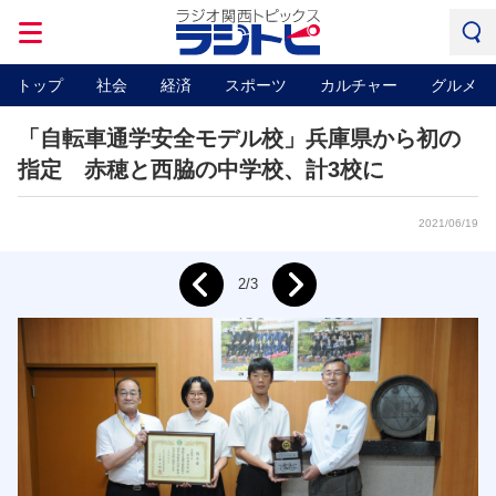
トップ
社会
経済
スポーツ
カルチャー
グルメ
「自転車通学安全モデル校」兵庫県から初の
指定 赤穂と西脇の中学校、計3校に
2021/06/19
Next
2/3
Prev