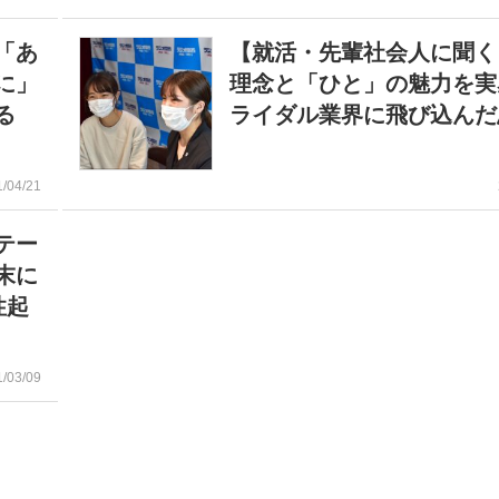
「あ
【就活・先輩社会人に聞く
に」
理念と「ひと」の魅力を実
る
ライダル業界に飛び込んだ
1/04/21
テー
末に
性起
1/03/09