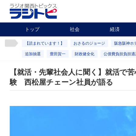
トップ
社会
経済
【読まれています！】
おさるのジョージ
阪急阪神ホ
追加抽選
豊田賀一
財政健全化
公債費負担負担適
【就活・先輩社会人に聞く】就活で苦
験 西松屋チェーン社員が語る