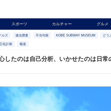
スポーツ
カルチャー
グルメ
テルズ
違法捜査
不当勾留
KOBE SUBWAY MUSEUM
どう
正化計画
報道
心したのは自己分析、いかせたのは日常