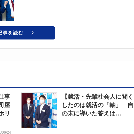
記事を読む
仕事
【就活・先輩社会人に聞く
司屋
したのは就活の「軸」 自
ホリ
の末に導いた答えは…
1/06/24