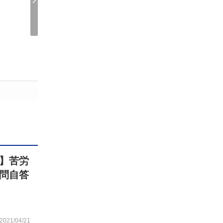
】苦労
問自答
2021/04/21