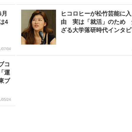
6月
ヒコロヒーが松竹芸能に入
は4
由 実は「就活」のため 
ざる大学落研時代インタビ
1/07/04
ブコ
「運
東ブ
1/05/24