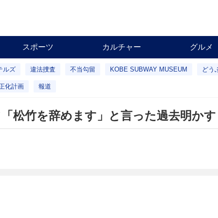
スポーツ
カルチャー
グルメ
テルズ
違法捜査
不当勾留
KOBE SUBWAY MUSEUM
どう
正化計画
報道
て「松竹を辞めます」と言った過去明かす