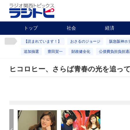
トップ
社会
経済
【読まれています！】
おさるのジョージ
阪急阪神ホ
追加抽選
豊田賀一
財政健全化
公債費負担負担適
ヒコロヒー、さらば青春の光を追っ