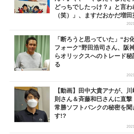
どっちでしたっけ？』と言わ
（笑）」、ますだおかだ増田
202
「断ろうと思っていた」“お
フォーク”野田浩司さん、阪
らオリックスへのトレード秘
る
202
【動画】田中大貴アナが、川
則さん＆斉藤和巳さんに直
常勝ソフトバンクの秘密を聞
す!?
202