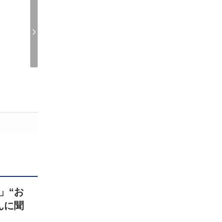
」“お
んに聞