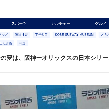
スポーツ
カルチャー
グルメ
テルズ
違法捜査
不当勾留
KOBE SUBWAY MUSEUM
どう
正化計画
報道
での夢は、阪神ーオリックスの日本シリー