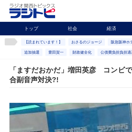
トップ
社会
経済
【読まれています！】
おさるのジョージ
阪急阪神ホ
追加抽選
豊田賀一
財政健全化
公債費負担負担適
「ますだおかだ」増田英彦 コンビ
合副音声対決?!