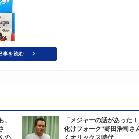
記事を読む
も、
「メジャーの話があった！
さ
化けフォーク”野田浩司さ
んの
くオリックス時代