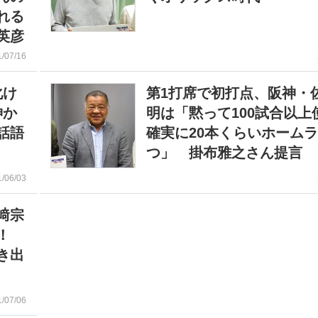
れる
英彦
1/07/16
化け
第1打席で初打点、阪神・
神か
明は「黙って100試合以上
話語
確実に20本くらいホーム
つ」 掛布雅之さん提言
1/06/03
﨑宗
撃！
き出
1/07/06