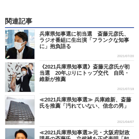
関連記事
兵庫県知事選に初当選 斎藤元彦氏、
ラジオ番組に生出演「フランクな知事
に」抱負語る
2021/07/20
《2021兵庫県知事選》斎藤元彦氏が初
当選 20年ぶりにトップ交代 自民・
維新が推薦
2021/07/19
≪2021兵庫県知事選≫ 兵庫維新、斎藤
氏を推薦「汚れていない、信念の男」
2021/04/07
≪2021兵庫県知事選≫元・大阪府財政
課長の斎藤氏、立候補を正式表明「知