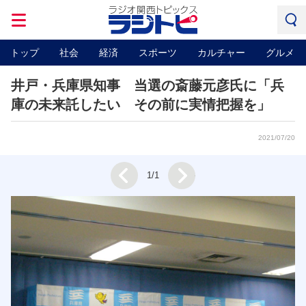
トップ
社会
経済
スポーツ
カルチャー
グルメ
井戸・兵庫県知事 当選の斎藤元彦氏に「兵
庫の未来託したい その前に実情把握を」
2021/07/20
Next
1/1
Prev