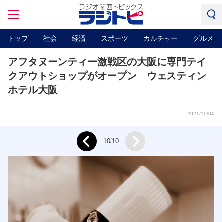
トップ
社会
経済
スポーツ
カルチャー
グルメ
アフタヌーンティー激戦区の大阪に専門テイ
クアウトショップがオープン ウェスティン
ホテル大阪
2021/10/04
Next
10/10
Prev