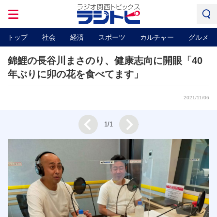
トップ
社会
経済
スポーツ
カルチャー
グルメ
錦鯉の長谷川まさのり、健康志向に開眼「40
年ぶりに卯の花を食べてます」
2021/11/06
Next
1/1
Prev