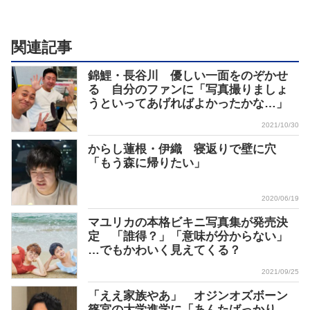
関連記事
錦鯉・長谷川 優しい一面をのぞかせ
る 自分のファンに「写真撮りましょ
うといってあげればよかったかな…」
2021/10/30
からし蓮根・伊織 寝返りで壁に穴
「もう森に帰りたい」
2020/06/19
マユリカの本格ビキニ写真集が発売決
定 「誰得？」「意味が分からない」
…でもかわいく見えてくる？
2021/09/25
「ええ家族やあ」 オジンオズボーン
篠宮の大学進学に「あんたばっかり、