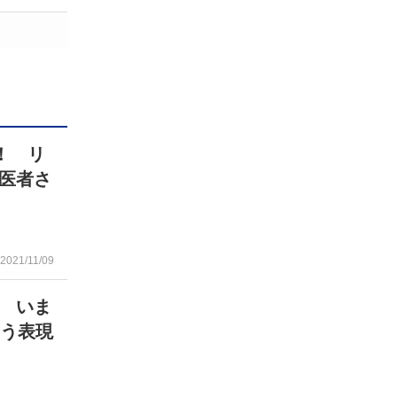
！ リ
医者さ
2021/11/09
 いま
こう表現