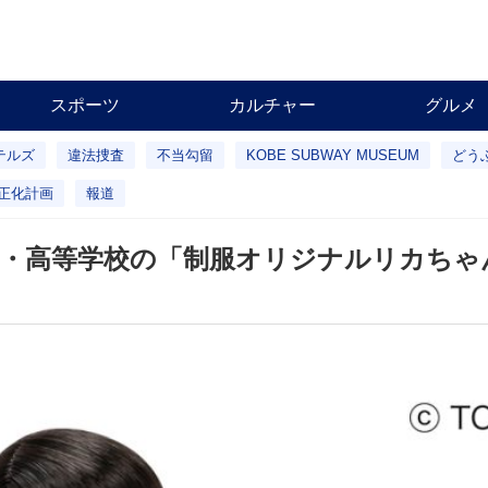
スポーツ
カルチャー
グルメ
テルズ
違法捜査
不当勾留
KOBE SUBWAY MUSEUM
どう
正化計画
報道
校・高等学校の「制服オリジナルリカちゃ