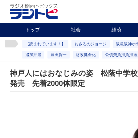
トップ
社会
経済
【読まれています！】
おさるのジョージ
阪急阪神ホ
追加抽選
豊田賀一
財政健全化
公債費負担負担適
神戸人にはおなじみの姿 松蔭中学
発売 先着2000体限定