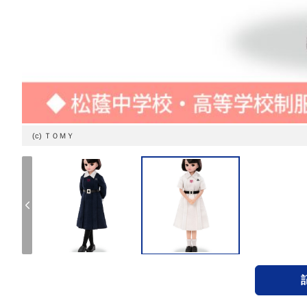
(c) ＴＯＭＹ