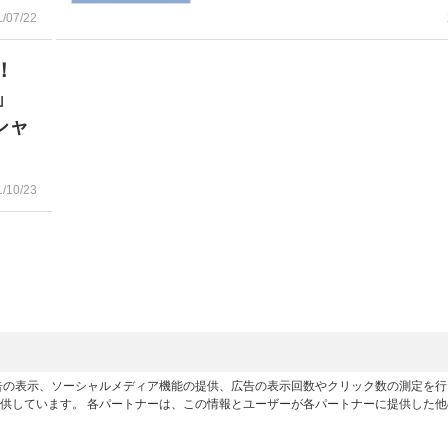
1/07/22
い！
ン」
シャ
1/10/23
広告の表示、ソーシャルメディア機能の提供、広告の表示回数やクリック数の測定を
供しています。 各パートナーは、この情報とユーザーが各パートナーに提供した