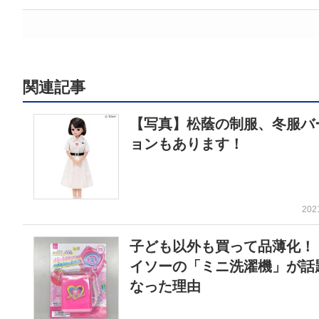
関連記事
【写真】松蔭の制服、冬服バ
ョンもあります！
202
子ども以外も買って品薄化！
イソーの「ミニ洗濯機」が話
なった理由