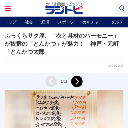
トップ
社会
経済
スポーツ
カルチャー
グルメ
ふっくらサク厚、「衣と具材のハーモニー」
が抜群の「とんかつ」が魅力！ 神戸・元町
「とんかつ太郎」
2021/11/18
Next
1/11
Prev