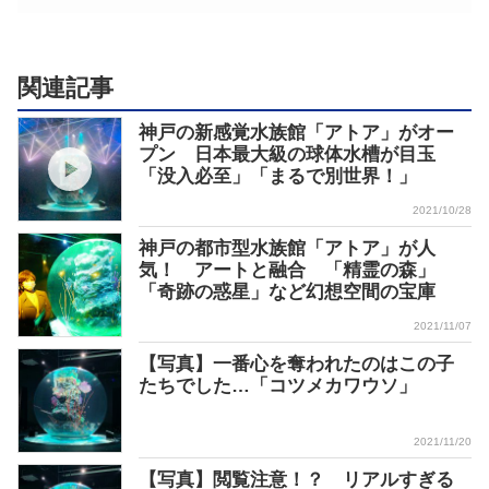
関連記事
神戸の新感覚水族館「アトア」がオー
プン 日本最大級の球体水槽が目玉
「没入必至」「まるで別世界！」
2021/10/28
神戸の都市型水族館「アトア」が人
気！ アートと融合 「精霊の森」
「奇跡の惑星」など幻想空間の宝庫
2021/11/07
【写真】一番心を奪われたのはこの子
たちでした…「コツメカワウソ」
2021/11/20
【写真】閲覧注意！？ リアルすぎる