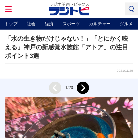
トップ
社会
経済
スポーツ
カルチャー
グルメ
「水の生き物だけじゃない！」「とにかく映
える」神戸の新感覚水族館「アトア」の注目
ポイント3選
2021/11/20
Next
1/20
Prev