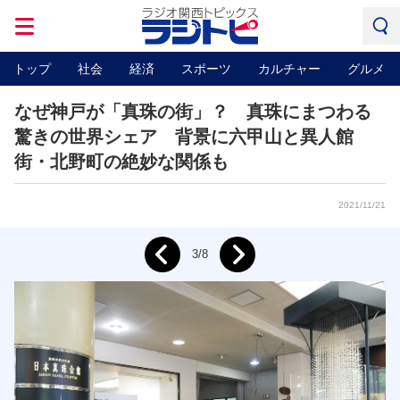
トップ
社会
経済
スポーツ
カルチャー
グルメ
なぜ神戸が「真珠の街」？ 真珠にまつわる
驚きの世界シェア 背景に六甲山と異人館
街・北野町の絶妙な関係も
2021/11/21
Next
3/8
Prev