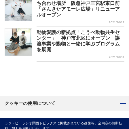
ち合わせ場所 阪急神戸三宮駅東口前
「さんきたアモーレ広場」リニューア
ルオープン
2021/10/17
動物愛護の新拠点「こうべ動物共生セ
ンター」 神戸市北区にオープン 譲
渡事業や動物と一緒に学ぶプログラム
を展開
2021/10/31
クッキーの使用について
ラジトピ ラジオ関西トピックスに掲載されている画像等、全内容の無断転
載、加工をお断りいたします。