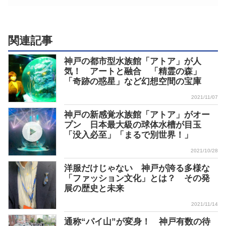
関連記事
神戸の都市型水族館「アトア」が人
気！ アートと融合 「精霊の森」
「奇跡の惑星」など幻想空間の宝庫
2021/11/07
神戸の新感覚水族館「アトア」がオー
プン 日本最大級の球体水槽が目玉
「没入必至」「まるで別世界！」
2021/10/28
洋服だけじゃない 神戸が誇る多様な
「ファッション文化」とは？ その発
展の歴史と未来
2021/11/14
通称“パイ山”が変身！ 神戸有数の待