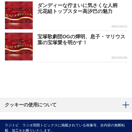
ダンディーな佇まいに気さくな人柄
元花組トップスター高汐巴の魅力
2021/10/12
宝塚歌劇団OGの燁明、息子・マリウス
葉の宝塚愛を明かす！
2021/01/20
クッキーの使用について
ラジトピ ラジオ関西トピックスに掲載されている画像等、全内容の無断転
載、加工をお断りいたします。