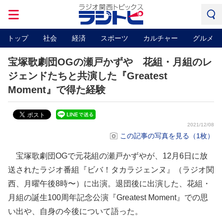
トップ
社会
経済
スポーツ
カルチャー
グルメ
宝塚歌劇団OGの瀬戸かずや 花組・月組のレ
ジェンドたちと共演した『Greatest
Moment』で得た経験
2021/12/08
この記事の写真を見る（1枚）
宝塚歌劇団OGで元花組の瀬戸かずやが、12月6日に放
送されたラジオ番組『ビバ！タカラジェンヌ』（ラジオ関
西、月曜午後8時〜）に出演。退団後に出演した、花組・
月組の誕生100周年記念公演『Greatest Moment』での思
い出や、自身の今後について語った。