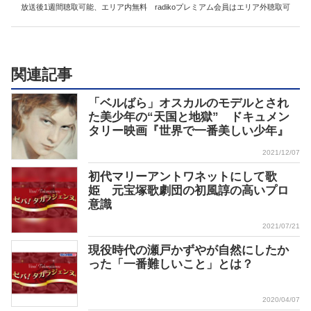
放送後1週間聴取可能、エリア内無料 radikoプレミアム会員はエリア外聴取可
関連記事
「ベルばら」オスカルのモデルとされ
た美少年の“天国と地獄” ドキュメン
タリー映画『世界で一番美しい少年』
2021/12/07
初代マリーアントワネットにして歌
姫 元宝塚歌劇団の初風諄の高いプロ
意識
2021/07/21
現役時代の瀬戸かずやが自然にしたか
った「一番難しいこと」とは？
2020/04/07