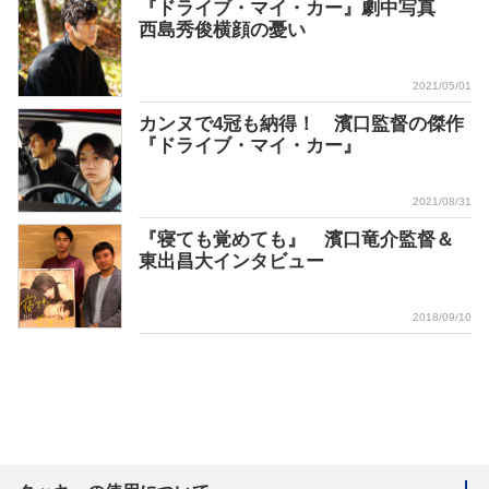
『ドライブ・マイ・カー』劇中写真
西島秀俊横顔の憂い
2021/05/01
カンヌで4冠も納得！ 濱口監督の傑作
『ドライブ・マイ・カー』
2021/08/31
『寝ても覚めても』 濱口竜介監督＆
東出昌大インタビュー
2018/09/10