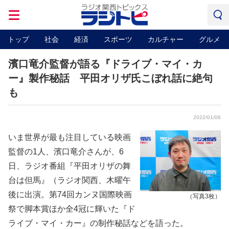
トップ
社会
経済
スポーツ
カルチャー
グルメ
濱口竜介監督が語る『ドライブ・マイ・カ
ー』製作秘話 平田オリザ氏こぼれ話に絶句
も
2022/01/06
いま世界が最も注目している映画
監督の1人、濱口竜介さんが、6
日、ラジオ番組『平田オリザの舞
台は但馬』（ラジオ関西、木曜午
後に出演。第74回カンヌ国際映画
（写真3枚）
祭で脚本賞ほか全4冠に輝いた『ド
ライブ・マイ・カー』の制作秘話などを語った。