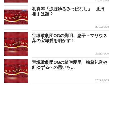
2021/12/15
礼真琴「涙腺ゆるみっぱなし」 思う
相手は誰？
2019/08/20
宝塚歌劇団OGの燁明、息子・マリウス
葉の宝塚愛を明かす！
2021/01/20
宝塚歌劇団OGの綺咲愛里 柚希礼音や
紅ゆずるへの思いも…
2022/01/05