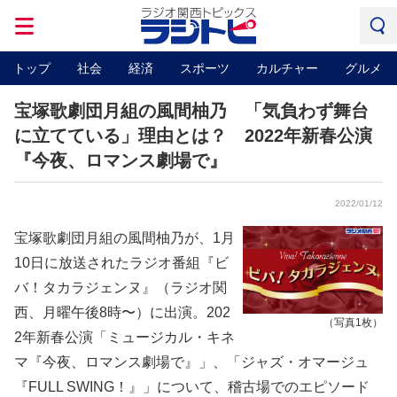
トップ
社会
経済
スポーツ
カルチャー
グルメ
宝塚歌劇団月組の風間柚乃 「気負わず舞台
に立てている」理由とは？ 2022年新春公演
『今夜、ロマンス劇場で』
2022/01/12
宝塚歌劇団月組の風間柚乃が、1月
10日に放送されたラジオ番組『ビ
バ！タカラジェンヌ』（ラジオ関
西、月曜午後8時〜）に出演。202
（写真1枚）
2年新春公演「ミュージカル・キネ
マ『今夜、ロマンス劇場で』」、「ジャズ・オマージュ
『FULL SWING！』」について、稽古場でのエピソード