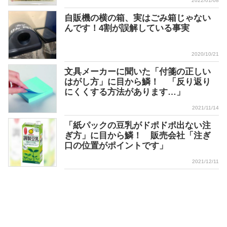
2022/01/08
自販機の横の箱、実はごみ箱じゃない
んです！4割が誤解している事実
2020/10/21
文具メーカーに聞いた「付箋の正しい
はがし方」に目から鱗！ 「反り返り
にくくする方法があります…」
2021/11/14
「紙パックの豆乳がドポドポ出ない注
ぎ方」に目から鱗！ 販売会社「注ぎ
口の位置がポイントです」
2021/12/11