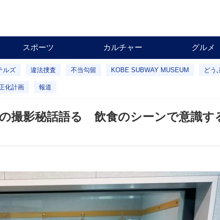
スポーツ
カルチャー
グルメ
テルズ
違法捜査
不当勾留
KOBE SUBWAY MUSEUM
どう
正化計画
報道
の撮影秘話語る 飲食のシーンで意識す