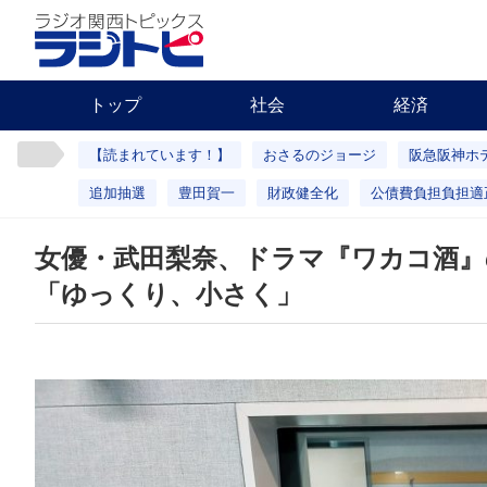
トップ
社会
経済
【読まれています！】
おさるのジョージ
阪急阪神ホ
追加抽選
豊田賀一
財政健全化
公債費負担負担適
女優・武田梨奈、ドラマ『ワカコ酒』
「ゆっくり、小さく」