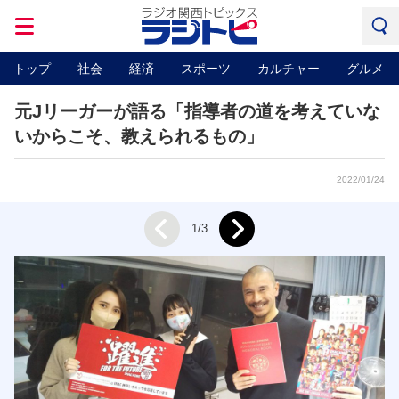
トップ
社会
経済
スポーツ
カルチャー
グルメ
元Jリーガーが語る「指導者の道を考えていな
いからこそ、教えられるもの」
2022/01/24
Next
1/3
Prev