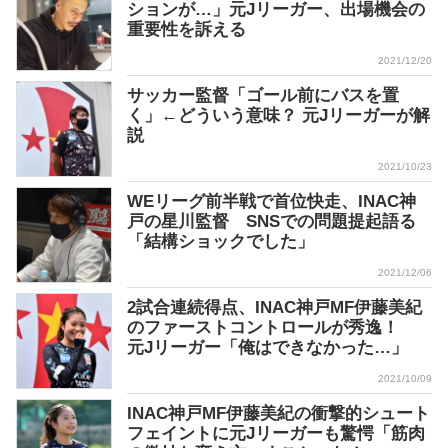
ションが…」元Jリーガー、出場機会の
重要性を訴える
2021/12/20
サッカー監督「ゴール前にバスを置
く」←どういう意味？ 元Jリーガーが解
説
2021/10/23
WEリーグ前半戦で首位快走、INAC神
戸の星川監督 SNSでの問題提起語る
「結構ショックでした」
2021/12/06
2試合連続得点、INAC神戸MF伊藤美紀
のファーストコントロールが秀逸！
元Jリーガー「俺はできなかった…」
2021/10/09
INAC神戸MF伊藤美紀の衝撃的シュート
フェイントに元Jリーガーも驚愕「筋肉