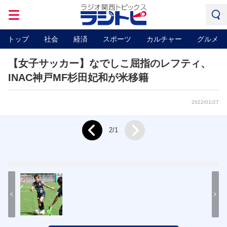
トップ
社会
経済
スポーツ
カルチャー
グルメ
【女子サッカー】なでしこ屈指のレフティ、
INAC神戸MF杉田妃和が米移籍
2022/01/27
Next
2/1
Prev