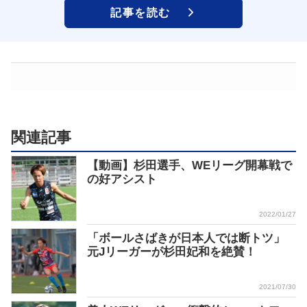
記事を読む
関連記事
【動画】杉田選手、WEリーグ開幕戦で
の好アシスト
2022/01/27
「ボールさばきが日本人では断トツ」
元Jリーガーが杉田妃和を絶賛！
2021/07/30