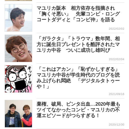
マユリカ阪本 相方依存を指摘され
「胸くそ悪い」 先輩コンビ・ロング
コートダディと「コンビ仲」を語る
2022/02/02
「ガラクタ」「トラウマ」数年間、相
方に誕生日プレゼントを酷評されたマ
ユリカ中谷 ついに成功し雄叫び
2022/02/04
「これはアカン」「恥ずかしすぎる」
マユリカ中谷が学生時代のブログを読
み上げられ悶絶 「デジタルタトゥー
や！」
2021/09/16
棄権、破局、ビンタ出血…2020年最も
ツイてなかったコンビ・マユリカの不
運エピソードがつらすぎる！
2020/12/30