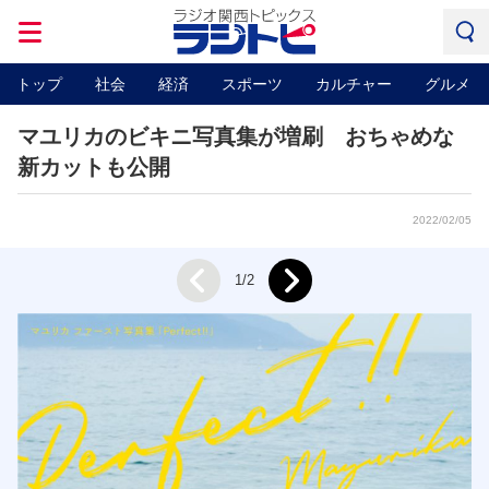
トップ
社会
経済
スポーツ
カルチャー
グルメ
マユリカのビキニ写真集が増刷 おちゃめな
新カットも公開
2022/02/05
Next
1/2
Prev